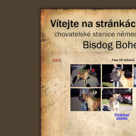
AXIS
Fota 10 měsíců
Předchozí
stránka